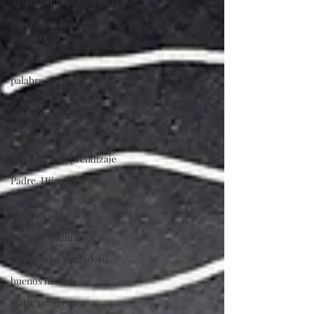
Ayuda al prójimo-servir
esperanza-fe-
perseverancia
aliento
palabra, vida, luz,
enseñanza
calidad de vida, acción
éxito, trabajo, familia
autoayuda y aprendizaje
Padre, Hijo, Espíritu
Santo
Padre, Amigo
buenas costumbres
amor, amor verdadero
buenos hábitos
éxito, progreso