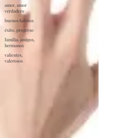
amor, amor
verdadero
buenos hábitos
éxito, progreso
familia, amigos,
hermanos
valientes,
valerosos