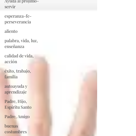
Ayuda al prójimo-
servir
esperanza-fe-
perseverancia
aliento
palabra, vida, luz,
enseñanza
calidad de vida,
acción
éxito, trabajo,
familia
autoayuda y
aprendizaje
Padre, Hijo,
Espíritu Santo
Padre, Amigo
buenas
costumbres